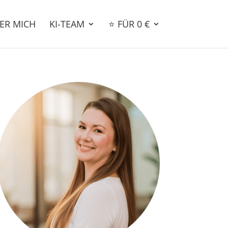
ER MICH
KI-TEAM
⭐ FÜR 0 €