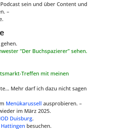
 Podcast sein und über Content und
en. –
e.
he
 gehen.
hwester “Der Buchspazierer” sehen.
htsmarkt-Treffen mit meinen
hte… Mehr darf ich dazu nicht sagen
eim
Menükarussell
ausprobieren. –
 wieder im März 2025.
OD Duisburg
.
 Hattingen
besuchen.