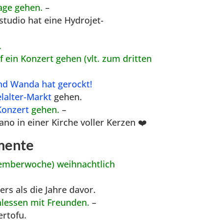
age gehen.
–
studio hat eine Hydrojet-
.
ein Konzert gehen (vlt. zum dritten
nd Wanda hat gerockt!
lalter-Markt
gehen.
Konzert
gehen.
–
ano in einer Kirche voller Kerzen ❤️
mente
ezemberwoche) weihnachtlich
rs als die Jahre davor.
hlessen mit Freunden.
–
rtofu.