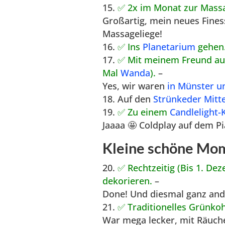
✅ 2x im Monat zur Mass
Großartig, mein neues Fines
Massageliege!
✅ Ins
Planetarium
gehen
✅ Mit meinem Freund auf 
Mal
Wanda
).
–
Yes, wir waren
in Münster u
Auf den
Strünkeder Mitte
✅ Zu einem
Candlelight-
Jaaaa 🤩 Coldplay auf dem Pi
Kleine schöne Mo
✅ Rechtzeitig (Bis 1. D
dekorieren.
–
Done! Und diesmal ganz ande
✅ Traditionelles Grünko
War mega lecker, mit Räuche