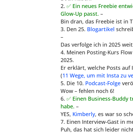
✅ Ein neues Freebie entw
Glow-Up passt.
–
Bin dran, das Freebie ist in 
Den 25.
Blogartikel
schreib
–
Das verfolge ich in 2025 weit
Meinen Posting-Kurs Flow 
2025.
Er erklärt, welche Posts auf
(
11 Wege, um mit Insta zu ve
Die 10.
Podcast-Folge
verö
Wow – fehlen noch 6!
✅ Einen Business-Buddy tr
habe.
–
YES,
Kimberly
, es war so sch
Einen Interview-Gast in 
Puh, das hat sich leider nich