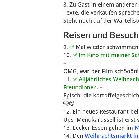
Zu Gast in einem anderen
Texte, die verkaufen sprech
Steht noch auf der Wartelist
Reisen und Besuc
✅
Mal wieder schwimmen
✅ Im Kino mit meiner Sc
–
OMG, war der Film schööön!
✅ Alljährliches Weihnac
Freundinnen.
–
Episch, die Kartoffelgeschic
🤫😂
Ein neues Restaurant b
Ups, Menükarussell ist erst
Lecker Essen gehen im
M
Den
Weihnachtsmarkt in