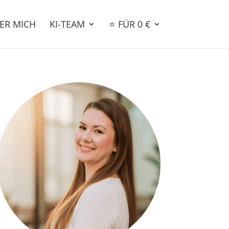
ER MICH
KI-TEAM
⭐ FÜR 0 €